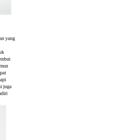
han yang
uk
lembut
namun
apat
tapi
i juga
diri