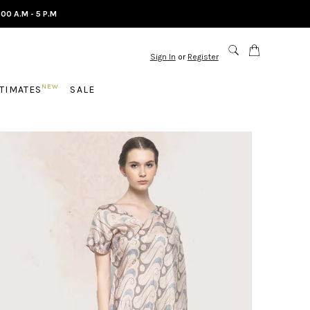
.00 A.M - 5 P.M
Sign In
or
Register
NEW
NTIMATES
SALE