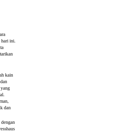
ara
ari ini.
ta
tarikan
ah kain
 dan
 yang
al.
aman,
ik dan
k dengan
resshaus