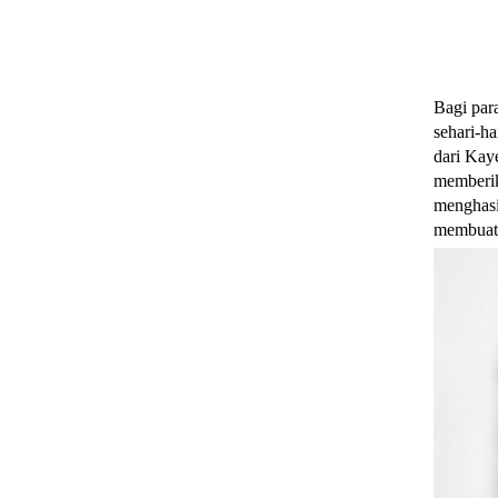
Bagi par
sehari-h
dari Kay
memberik
menghas
membuat 