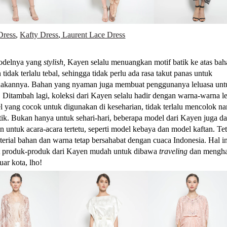
Dress
,
Kafty Dress
,
Laurent Lace Dress
modelnya yang
stylish,
Kayen selalu menuangkan motif batik ke atas ba
 tidak terlalu tebal, sehingga tidak perlu ada rasa takut panas untuk
akannya. Bahan yang nyaman juga membuat penggunanya leluasa unt
. Ditambah lagi, koleksi dari Kayen selalu hadir dengan warna-warna 
el yang cocok untuk digunakan di keseharian, tidak terlalu mencolok 
ntik. Bukan hanya untuk sehari-hari, beberapa model dari Kayen juga d
n untuk acara-acara tertetu, seperti model kebaya dan model kaftan. Te
terial bahan dan warna tetap bersahabat dengan cuaca Indonesia. Hal in
 produk-produk dari Kayen mudah untuk dibawa
traveling
dan mengha
luar kota, lho!