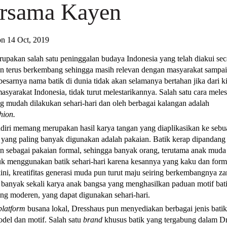
rsama Kayen
on 14 Oct, 2019
rupakan salah satu peninggalan budaya Indonesia yang telah diakui sec
an terus berkembang sehingga masih relevan dengan masyarakat sampai h
esarnya nama batik di dunia tidak akan selamanya bertahan jika dari ki
masyarakat Indonesia, tidak turut melestarikannya. Salah satu cara meles
ng mudah dilakukan sehari-hari dan oleh berbagai kalangan adalah
shion.
ndiri memang merupakan hasil karya tangan yang diaplikasikan ke sebu
l yang paling banyak digunakan adalah pakaian. Batik kerap dipandang
n sebagai pakaian formal, sehingga banyak orang, terutama anak muda
uk menggunakan batik sehari-hari karena kesannya yang kaku dan form
ni, kreatifitas generasi muda pun turut maju seiring berkembangnya z
 banyak sekali karya anak bangsa yang menghasilkan paduan motif bat
ng moderen, yang dapat digunakan sehari-hari.
platform
busana lokal, Dresshaus pun menyediakan berbagai jenis bati
del dan motif. Salah satu
brand
khusus batik yang tergabung dalam D