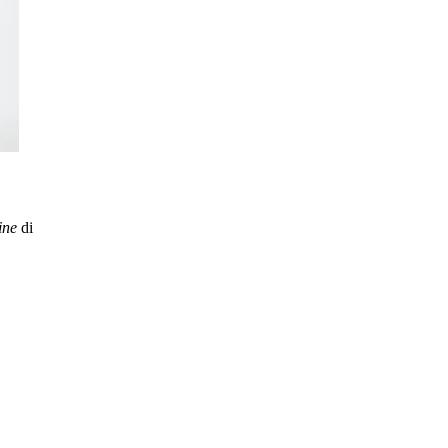
line
di