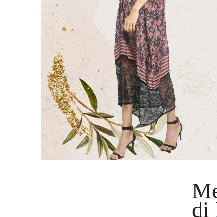
Me
di