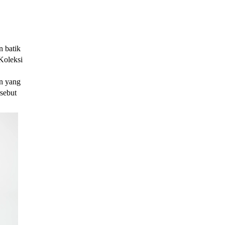
 batik
Koleksi
an yang
rsebut