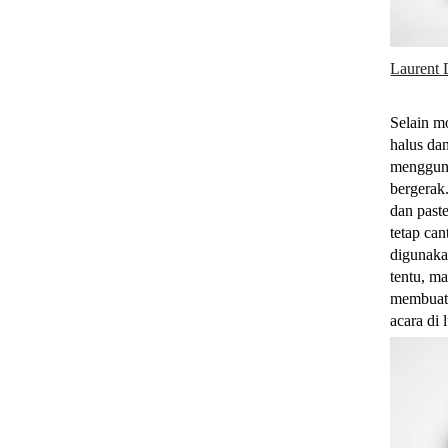
Laurent 
Selain 
halus dan
menggun
bergerak
dan past
tetap ca
digunaka
tentu, ma
membuat
acara di 