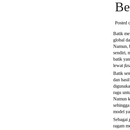
Be
Posted 
Batik me
global d
Namun, b
sendiri, 
batik ya
lewat
fa
Batik se
dan hasi
digunaka
ragu unt
Namun ki
sehingga
model ya
Sebagai
ragam mo